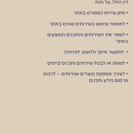
דין החל, על מנת
• מתן שירות כמפורט באתר
• לאפשר שימוש בשירותים שונים באתר
• לשפר את השירותים והתכנים המוצעים
באתר
• .לתקשר איתך ולהשיב לפניותיך
• לשנות או לבטל שירותים ותכנים קיימים
• לצורך אספקת מוצרים ושירותים – לרבות
פרסום מידע ותכנים
• על מנת להתאים את המודעות שיוצגו בעת
ביקורך באתר לתחומי העניין שלך
• לצורך אכיפת כללים ונהלים באתר כפי שהם
מופיעים בתנאי השימוש
• למטרות בקרה